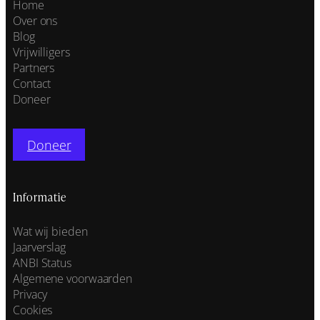
Home
Over ons
Blog
Vrijwilligers
Partners
Contact
Doneer
Doneer
Informatie
Wat wij bieden
Jaarverslag
ANBI Status
Algemene voorwaarden
Privacy
Cookies